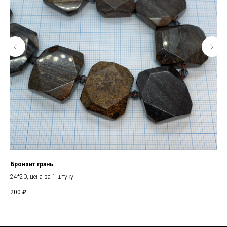
Бронзит грань
По
24*20, цена за 1 штуку
12
200
₽