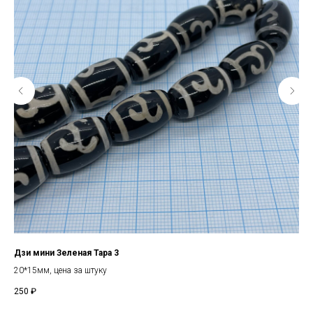
Дзи мини Зеленая Тара 3
Бу
20*15мм, цена за штуку
Диа
250
₽
5
₽