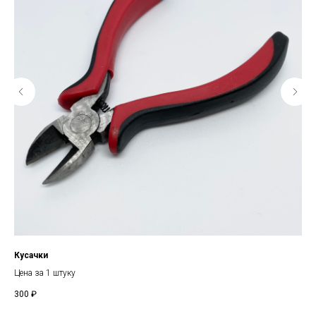
Кусачки
Цо
Цена за 1 штуку
Диа
300
₽
40