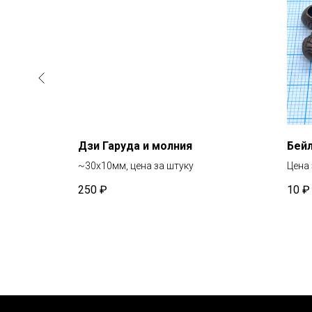
Дзи Гаруда и молния
Бей
~30х10мм, цена за штуку
Цена 
250
₽
10
₽