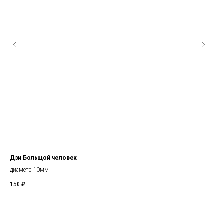
Дзи Больщой человек
Пе
диаметр 10мм
ор
150
₽
50