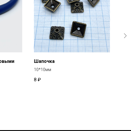
новыми
Шапочка
Шап
10*10мм
Диам
8
₽
8
₽