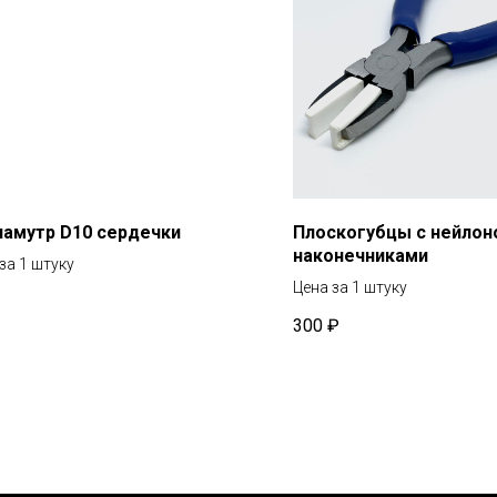
ламутр D10 сердечки
Плоскогубцы с нейло
наконечниками
за 1 штуку
Цена за 1 штуку
300
₽