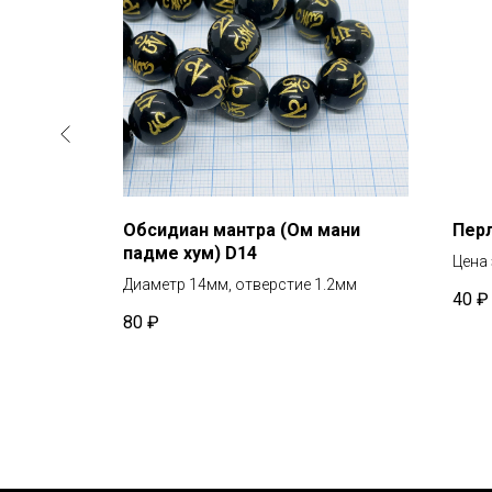
Обсидиан мантра (Ом мани
Пер
падме хум) D14
Цена 
Диаметр 14мм, отверстие 1.2мм
40
₽
80
₽