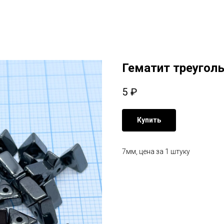
Гематит треугол
5
₽
Купить
7мм, цена за 1 штуку