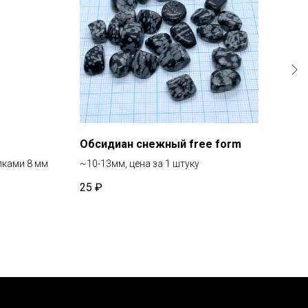
Обсидиан снежный free form
Ках
лками 8 мм
~10-13мм, цена за 1 штуку
Диам
25
₽
20