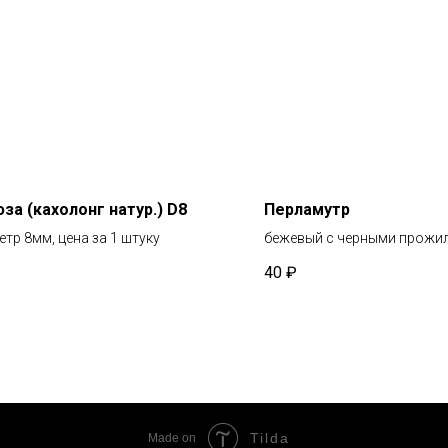
за (кахолонг натур.) D8
Перламутр
тр 8мм, цена за 1 штуку
бежевый с черными прожи
40
₽
Tilda
Made on