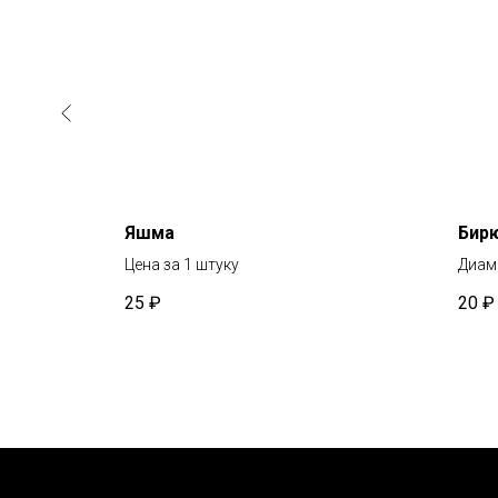
Яшма
Бирю
Цена за 1 штуку
Диаме
25
₽
20
₽