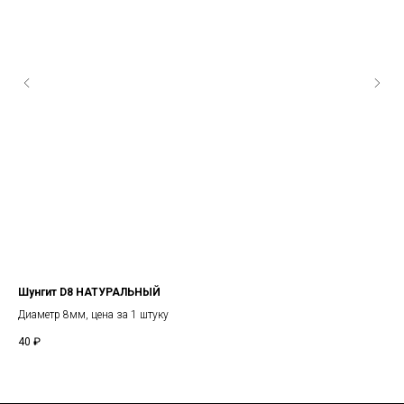
Шунгит D8 НАТУРАЛЬНЫЙ
Дзи
Диаметр 8мм, цена за 1 штуку
15м
40
₽
25