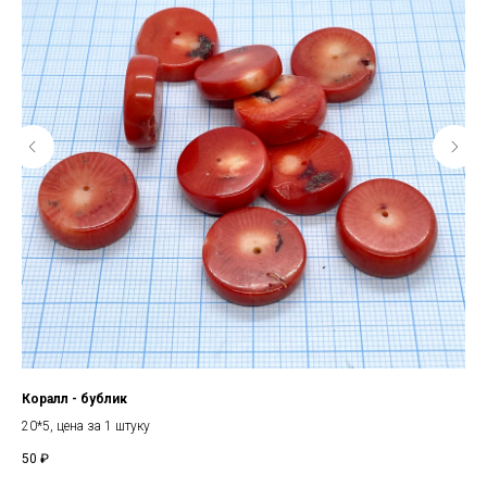
Коралл - бублик
Под
20*5, цена за 1 штуку
12
50
₽