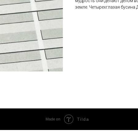
мудрость они делают делом в
земле. Четырехглазая бусина Д
Tilda
Made on