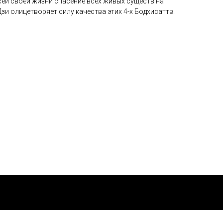
сей своей жизни спасение всех живых существ на
зи олицетворяет силу качества этих 4-х Бодхисаттв.