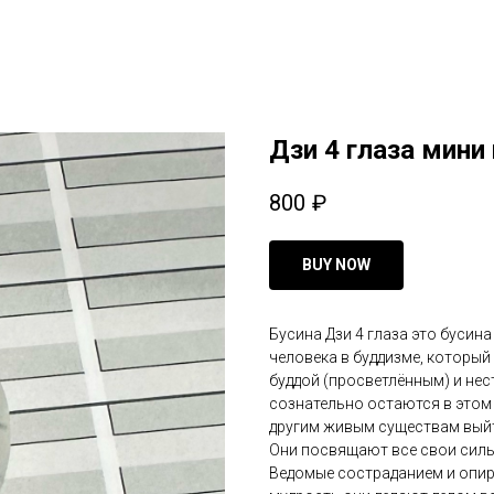
Дзи 4 глаза мини 
800
₽
BUY NOW
Бусина Дзи 4 глаза это бусина
человека в буддизме, которы
буддой (просветлённым) и нес
сознательно остаются в этом 
другим живым существам выйт
Они посвящают все свои силы 
Ведомые состраданием и опир