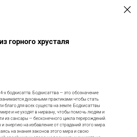
из горного хрусталя
 4-х бодхисаттв. Бодхисаттва — это обозначение
й занимается духовными практиками чтобы стать
ти благо для всех существ на земле. Бодхисаттвы
мире и не уходят в нирвану, чтобы помочь людям и
и из сансары — бесконечного цикла перерождений.
и энергию на избавление от страданий этого мира.
аясь на знания законов этого мира и свою