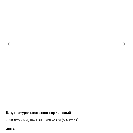
Шнур натуральная кожа коричневый
Гор
Диаметр 2мм, цена за 1 упаковку (5 метров)
Диа
400
₽
50